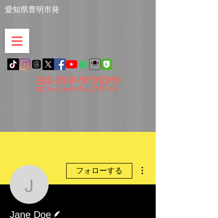
愛知県豊明市発
その他
フォローする
Jane Doe
脚本
Jane Doe