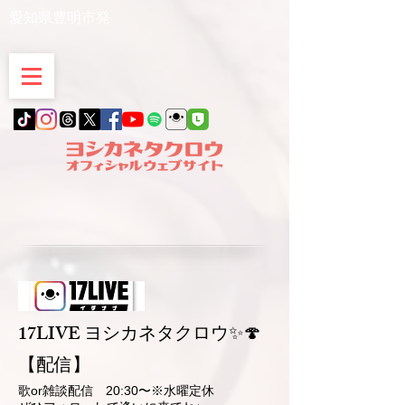
愛知県豊明市発
17LIVE ヨシカネタクロウ✨🍄
【配信】
歌or雑談配信 20:30〜※水曜定休