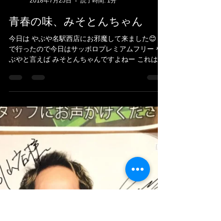
ヨシカネタクロウ
2018年7月25日
読了時間: 1分
青春の味、みそとんちゃん
今日は やぶや名駅西店にお邪魔して来ました😊 車
で行ったので今日はサッポロプレミアムフリー や
ぶやと言えば みそとんちゃんですよねー これは青
春の味なんです✨ ほとんど毎日のように通った時
期もありました🤗 お通しでは 塩とんちゃんをいた
だきました😆...