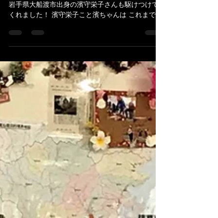
陸前高田コミュニティーホールでのイベントの時
岩手県大船渡市出身の濱守栄子さんも駆けつけて
くれました！ 濱守栄子こと濱ちゃんは これまで陸
前高田市と大船渡市に 自身のCDなどの売り上げか
ら750万円を寄付。 現在も1000万円を目指してが
んばっています！...