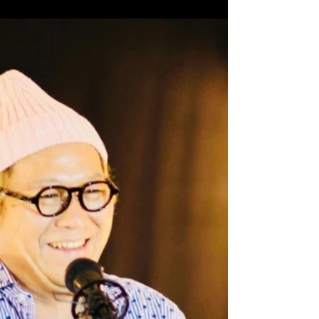
陸前高田訪問記 2018年8月 ①
今回で20回目の訪問となりました 私が参加してい
る がんばっぺし☆なごや 岩手県陸前高田市 仮設住
宅及び復興公営住宅での みんなで唄う音楽会の開
催。 2018年8月2日の夜 出発 8月3日、4日滞在 8月
5日帰宅の日程で行ってきました。 片道約900km...