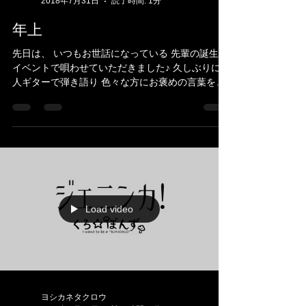
ヨシカネタクロウ
2018年7月31日
読了時間: 1分
年上
先日は、 いつもお世話になっている 先輩の誕生日
イベントで唄わせていただきました♪ 久しぶりに一
人ギターで弾き語り 色々な方にお褒めの言葉をい
ただきました🤗 こんなに嬉しいことはない😭 あり
がとうございます😊 主役の先輩も喜んでくれて良
かった😍 そんな中、...