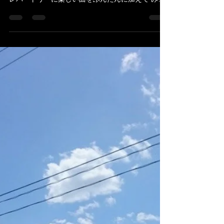
陸前高田訪問記 2018年8月 ③
今回も笑顔の花が咲きました🌸 みんなの笑顔でま
た僕らも笑顔になれる 最高の相乗効果♪ 今までの
レパートリーに楽しい曲をふんだんに加えて みん
なでワイワイできました♪ 北島ねぶ三郎も初登場
笑 子供が生まれたばかりのこうちゃんも 久し振り
に参加してくれました！...