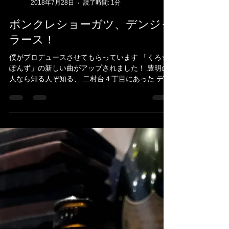
Load video
ヨシカネタクロウ
2018年7月28日
読了時間: 1分
ボンクレショーガツ、デンジャ
ラース！
僕がプロデュースさせてもらっています 「くろ☆
ぽんず」の新しい曲がアップされました！ 豊明の
人なら知る人ぞ知る、 二村台４丁目にあった デ○
リーストアーの大将のモノマネが後半出てきます
笑 ぜひ聴いてね♪