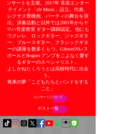
ンサートを主催。2017年 音楽エンター
テイメント「sfz Music」設立。代表。
レクサス豊橋他、パーティの舞台を演
出。演奏活動と以外では2001年からヤ
マハ音楽教室 ギター講師認定。他にも
ウクレレ、ロックギター、ジャズギタ
ー、ブルースギター、クラシックギタ
ーの講座を数多くもつ。Gibson59レス
ポールとBogner アンプをこよなく愛す
るギターのスペシャリスト。
よしかねたくろうとは高校時代に出会
う。
将来の夢「こどもたちとバンドをする
こと」
コンサートについて
ゲスト一覧