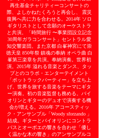
再生基金チャリティーコンサートの
際、よしかねたくろうと再会し、 震災
復興へ共に力を合わせる。2014年 ソロ
ギタリストとして念願のオーケストラ
と共演。「時間旅行 〜事業団設立記念
30周年ガラコンサート」セントラル愛
知交響楽団。また京都 白峯神宮にて崇
徳天皇 850年祭 鎮魂の奉納 オペラ曲 白
峯第三楽章を共演。奉納演奏。世界初
演。2015年 溢れる音楽とダンス、タッ
プとのコラボ・エンターテイメント
「ポットラックパーティー」を立ち上
げ。世界を旅する音楽をテーマにギタ
ー演奏。初の音楽監督も務める。バイ
オリンとギターのデュオで演奏する機
会が増える。2016年 アコースティッ
ク・アンサンブル「Woody sforzando 」
結成。ギターとバイオリンにコントラ
バスとオーボエの響きを合わせ「優し
く温かな木の響き」のアンサンブルコ