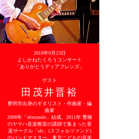
2018年9月23日
よしかねたくろうコンサート
「ありがとうディアフレンズ」
​ゲスト
田茂井晋裕
豊明市出身のギタリスト・作曲家・編
曲家
2008年「sforzando」結成。2011年 豊橋
のヤマハ音楽教室の講師で集まった音
楽サークル「sfz」(スフォルツァンド)
のバンドマスター。東北こどもの音楽