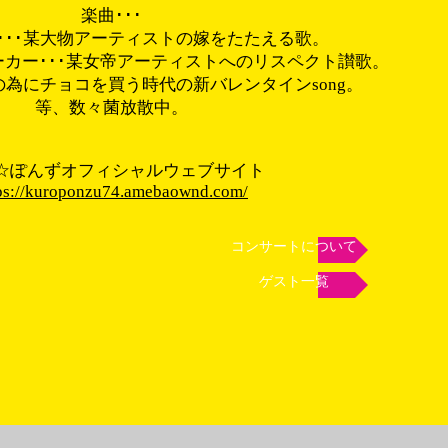
楽曲･･･
･･･某大物アーティストの嫁をたたえる歌。
カー･･･某女帝アーティストへのリスペクト讃歌。
の為にチョコを買う時代の新バレンタインsong。
等、数々菌放散中。
ろ☆ぽんずオフィシャルウェブサイト
ps://kuroponzu74.amebaownd.com/
コンサートについて
ゲスト一覧