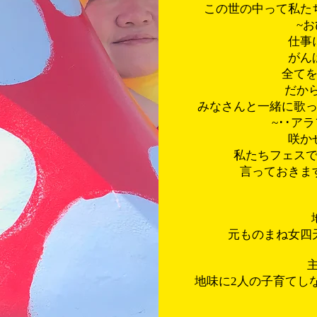
この世の中って私た
~
仕事
がん
全て
だか
みなさんと一緒に歌
~･･ア
咲か
私たちフェス
言っておきま
元ものまね女四
主
地味に2人の子育てし