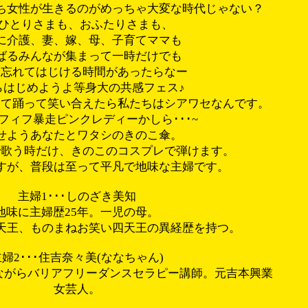
ち女性が生きるのがめっちゃ大変な時代じゃない？
おひとりさまも、おふたりさまも、
に介護、妻、嫁、母、子育てママも
ばるみんなが集まって一時だけでも
を忘れてはじける時間があったらなー
らはじめようよ等身大の共感フェス♪
って踊って笑い合えたら私たちはシアワセなんです。
ラフィフ暴走ピンクレディーかしら･･･~
せようあなたとワタシのきのこ傘。
で歌う時だけ、きのこのコスプレで弾けます。
すが、普段は至って平凡で地味な主婦です。
主婦1･･･しのざき美知
地味に主婦歴25年。一児の母。
天王、ものまねお笑い四天王の異経歴を持つ。
婦2･･･住吉奈々美(ななちゃん)
ながらバリアフリーダンスセラピー講師。元吉本興業
女芸人。