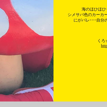
海のほひほひ
シメサバ色のカーカー
にがバレ･･･自分
​く
htt