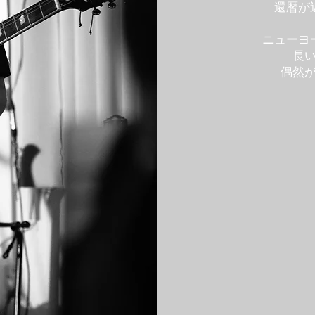
還暦が
ニューヨ
長
偶然