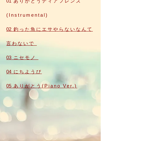
01
ありがとうディアフレンズ
(Instrumental)
02
釣った魚にエサやらないなんて
言わないで
03
ニセモノ
04
にちようび
05
ありがとう(Piano Ver.)