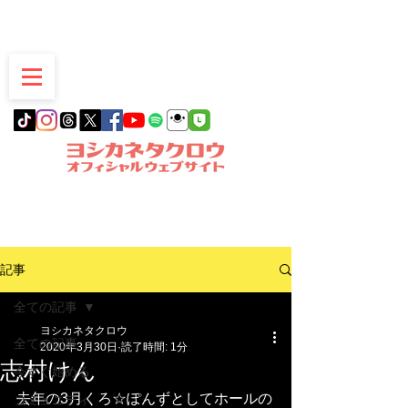
愛知県豊明市発
記事
全ての記事
ヨシカネタクロウ
全ての記事
2020年3月30日
読了時間: 1分
志村けん
今すぐ始める
去年の3月くろ☆ぽんずとしてホールの
コミュニティ