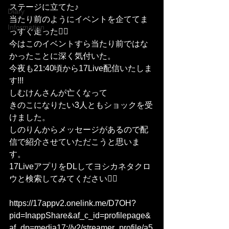
ステージに立てた♪
Diary
当たり前のようにイベントを企ててま
Information
っすぐ走った🏃‍♂️
今はこのイベントすら当たり前ではな
かったことに深く気付いた。
今夜も21:40頃から17Live配信いたしま
す!!!
しむけんさんが亡くなって
きのこになりたい3人ともショックを受
けました。
しのりんからメッセージがあるので配
信で紹介させていただこうと思いま
す。
17LiveアプリをDLしてヨシカネタクロ
ウと検索してみてください🙇‍♂️
https://17appv2.onelink.me/D7OH?
pid=InappShare&af_c_id=profilepage&
af_dp=media17://v2/streamer_profile/a5