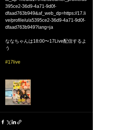
395ce2-36d9-4a71-9d0f-
dfaad763b949&af_web_dp=https://17.li
ve/profile/u/a5395ce2-36d9-4a71-9d0f-
dfaad763b949?lang=ja
ななちゃんは18:00〜17Live配信するよ
う
#17live