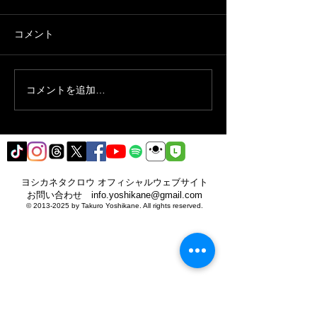
コメント
2020
コメントを追加…
重盛さと美さん
んとのコラボ動
ヨシカネタクロウ オフィシャルウェブサイト​
​お問い合わせ
info.yoshikane@gmail.com
©
2013-2025
by Takuro Yoshikane. All rights reserved.