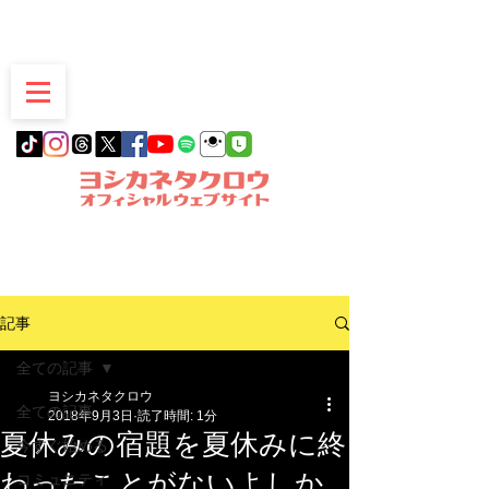
愛知県豊明市発
記事
全ての記事
ヨシカネタクロウ
全ての記事
2018年9月3日
読了時間: 1分
夏休みの宿題を夏休みに終
今すぐ始める
わったことがないよしか
コミュニティ