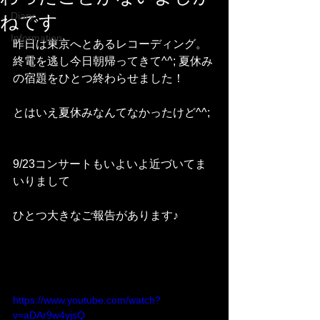
Diary
ねです
Information
昨日は東京へとあるレコーディング。
終電を逃し今日朝帰ってきて^^; 夏休み
の宿題をひとつ終わらせました！
とはいえ夏休みなんてなかったけど^^;
9/23コンサートもいよいよ近づいてま
いりまして
ひとつ大きなご報告があります♪
https://www.youtube.com/watch?
v=aDAr9w4yjsQ