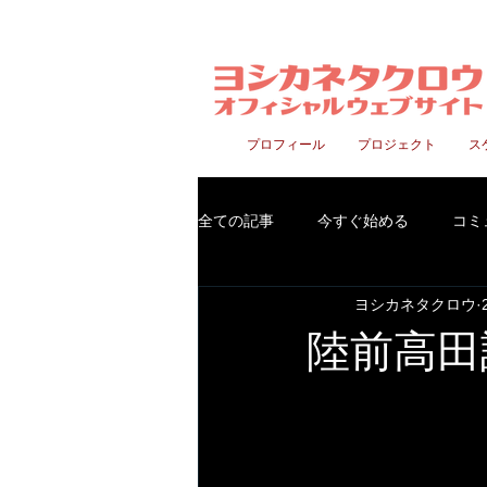
プロフィール
プロジェクト
ス
愛知県豊明市発
全ての記事
今すぐ始める
コミ
ヨシカネタクロウ
陸前高田訪