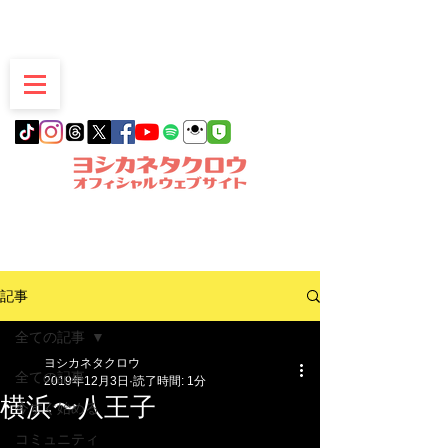
愛知県豊明市発
記事
全ての記事
ヨシカネタクロウ
全ての記事
2019年12月3日
読了時間: 1分
横浜〜八王子
今すぐ始める
コミュニティ