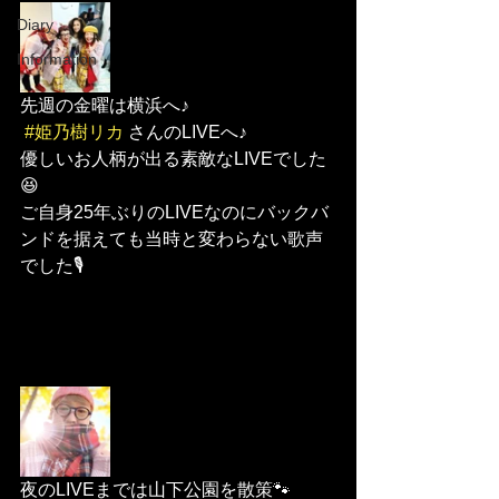
Diary
Information
先週の金曜は横浜へ♪
#姫乃樹リカ
 さんのLIVEへ♪
優しいお人柄が出る素敵なLIVEでした
😆
ご自身25年ぶりのLIVEなのにバックバ
ンドを据えても当時と変わらない歌声
でした🎙
夜のLIVEまでは山下公園を散策🐾