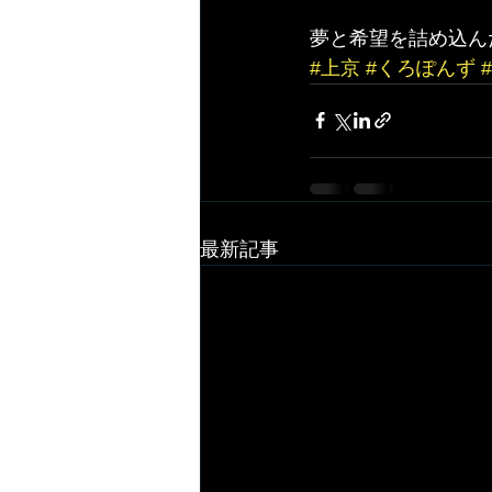
夢と希望を詰め込ん
#上京
#くろぽんず
最新記事